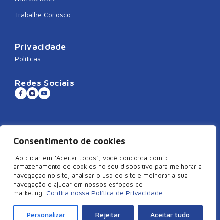
Trabalhe Conosco
Privacidade
Políticas
Redes Sociais
Sistema CNDL
Consentimento de cookies
Ao clicar em “Aceitar todos”, você concorda com o
armazenamento de cookies no seu dispositivo para melhorar a
navegaçao no site, analisar o uso do site e melhorar a sua
©2026 Câmara de Dirigentes Lojistas de São Miguel do Oeste/SC –
navegação e ajudar em nossos esfoços de
Todos Direitos Reservados | Rua Duque de Caxias, 920, Centro –
Confira nossa Política de Privacidade
marketing.
Edifício Arcangelus, sala 101, São Miguel do Oeste – SC. CEP:
89900-000 | CNPJ: 83.829.820/0001-18
Personalizar
Rejeitar
Aceitar tudo