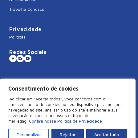
Trabalhe Conosco
Privacidade
Políticas
Redes Sociais
Sistema CNDL
Consentimento de cookies
Ao clicar em “Aceitar todos”, você concorda com o
armazenamento de cookies no seu dispositivo para melhorar a
navegaçao no site, analisar o uso do site e melhorar a sua
©2026 Câmara de Dirigentes Lojistas de São Miguel do Oeste/SC –
navegação e ajudar em nossos esfoços de
Todos Direitos Reservados | Rua Duque de Caxias, 920, Centro –
Confira nossa Política de Privacidade
marketing.
Edifício Arcangelus, sala 101, São Miguel do Oeste – SC. CEP:
89900-000 | CNPJ: 83.829.820/0001-18
Personalizar
Rejeitar
Aceitar tudo