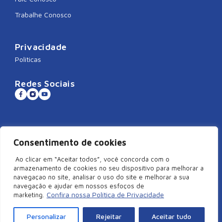
Trabalhe Conosco
Privacidade
Políticas
Redes Sociais
Sistema CNDL
Consentimento de cookies
Ao clicar em “Aceitar todos”, você concorda com o
armazenamento de cookies no seu dispositivo para melhorar a
navegaçao no site, analisar o uso do site e melhorar a sua
©2026 Câmara de Dirigentes Lojistas de São Miguel do Oeste/SC –
navegação e ajudar em nossos esfoços de
Todos Direitos Reservados | Rua Duque de Caxias, 920, Centro –
Confira nossa Política de Privacidade
marketing.
Edifício Arcangelus, sala 101, São Miguel do Oeste – SC. CEP:
89900-000 | CNPJ: 83.829.820/0001-18
Personalizar
Rejeitar
Aceitar tudo