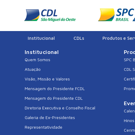
CDL ATALANTA
Institucional
CDLs
Produtos e Ser
Institucional
Pro
Quem Somos
SPC B
Atuação
CDL 
Visão, Missão e Valores
Certif
Mensagem do Presidente FCDL
Prom
Mensagem do Presidente CDL
Eve
Diretoria Executiva e Conselho Fiscal
Calen
Galeria de Ex-Presidentes
Hinos
Representatividade
Cerim