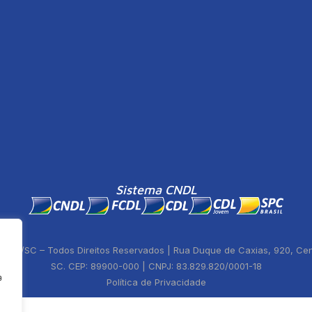
Sistema CNDL
ste/SC – Todos Direitos Reservados | Rua Duque de Caxias, 920, Centr
SC. CEP: 89900-000 | CNPJ: 83.829.820/0001-18
a
Política de Privacidade