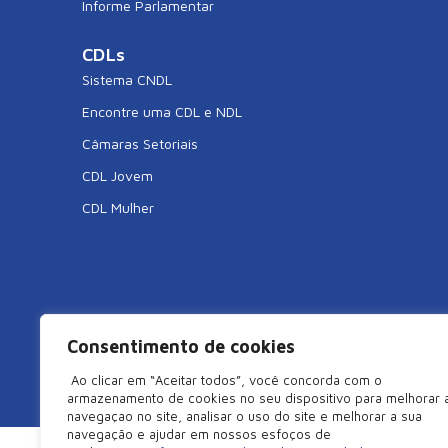
Informe Parlamentar
CDLs
Sistema CNDL
Encontre uma CDL e NDL
Câmaras Setoriais
CDL Jovem
CDL Mulher
Consentimento de cookies
©2026 Câmara de Dirigentes Lojistas de São Miguel do Oe
Ao clicar em “Aceitar todos”, você concorda com o
armazenamento de cookies no seu dispositivo para melhorar 
navegaçao no site, analisar o uso do site e melhorar a sua
navegação e ajudar em nossos esfoços de