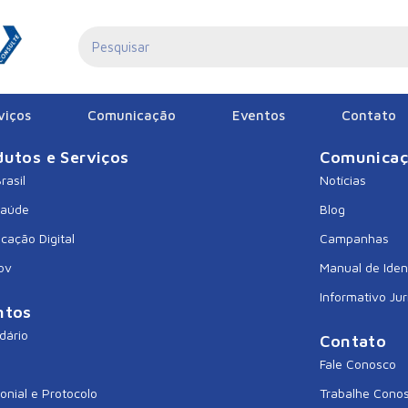
viços
Comunicação
Eventos
Contato
dutos e Serviços
Comunica
rasil
Notícias
Saúde
Blog
icação Digital
Campanhas
ov
Manual de Iden
Informativo Jur
ntos
dário
Contato
Fale Conosco
onial e Protocolo
Trabalhe Cono